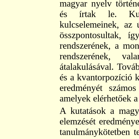
magyar nyelv történe
és írtak le. Kut
kulcselemeinek, az 
összpontosultak, í
rendszerének, a mon
rendszerének, va
átalakulásával. Tová
és a kvantorpozíció k
eredményét számos 
amelyek elérhetőek 
A kutatások a magya
elemzését eredménye
tanulmánykötetben te