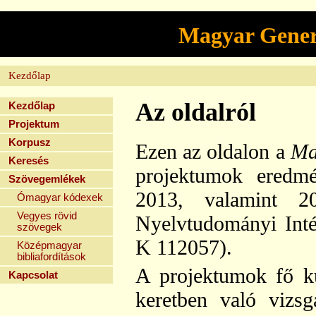
Magyar Genera
Kezdőlap
Az oldalról
Kezdőlap
Projektum
Korpusz
Ezen az oldalon a
Ma
Keresés
projektumok eredmé
Szövegemlékek
2013, valamint 
Ómagyar kódexek
Vegyes rövid
Nyelvtudományi Int
szövegek
K 112057).
Középmagyar
bibliafordítások
A projektumok fő ku
Kapcsolat
keretben való vizsg