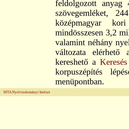
feldolgozott anyag
szövegemléket, 244 
középmagyar kori 
mindösszesen 3,2 mil
valamint néhány nyel
változata elérhető
kereshető a
Keresés
korpuszépítés lépé
menüpontban.
MTA Nyelvtudományi Intézet