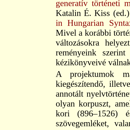
generatív történeti 
Katalin É. Kiss (ed.
in Hungarian Synta
Mivel a korábbi törté
változásokra helyez
reményeink szerint
kézikönyveivé válnak
A projektumok má
kiegészítendő, illet
annotált nyelvtörténe
olyan korpuszt, ame
kori (896–1526) 
szövegemléket, vala